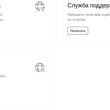
а
Служба поддер
мя
Напишите, если вам нужн
он.
по услугам.
Написать
ена,