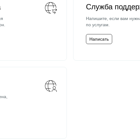
а
Служба поддер
мя
Напишите, если вам нужн
он.
по услугам.
Написать
ена,